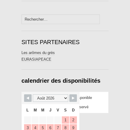
Rechercher :
SITES PARTENAIRES
Les arômes du grès
EURASIAPEACE
calendrier des disponibilités
Disponible
Réservé
L
M
M
J
V
S
D
1
2
3
4
5
6
7
8
9