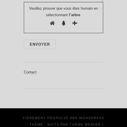
Veuillez prouver que vous êtes humain en
sélectionnant
l’arbre
.
Contact
FIÈREMENT PROPULSÉ PAR
WORDPRESS
·
THÈME : SUITS PAR
THEME WEAVER
|