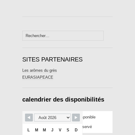
Rechercher :
SITES PARTENAIRES
Les arômes du grès
EURASIAPEACE
calendrier des disponibilités
Disponible
Réservé
L
M
M
J
V
S
D