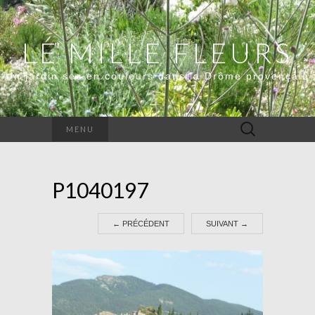
LE MILLE FLEURS
Un jardin sec en couleurs dans la Drôme provençale
Rechercher :
MENU
P1040197
←
PRÉCÉDENT
SUIVANT
→