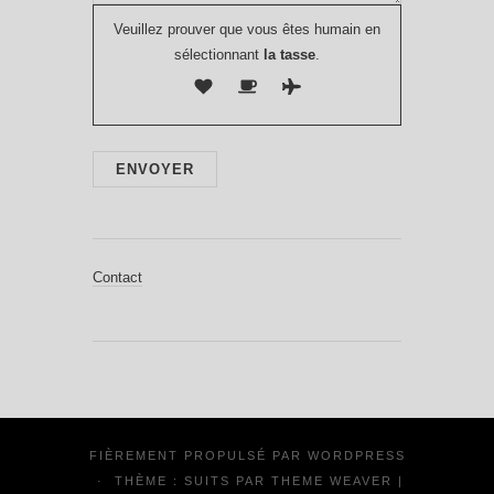
Veuillez prouver que vous êtes humain en
sélectionnant
la tasse
.
Contact
FIÈREMENT PROPULSÉ PAR
WORDPRESS
·
THÈME : SUITS PAR
THEME WEAVER
|