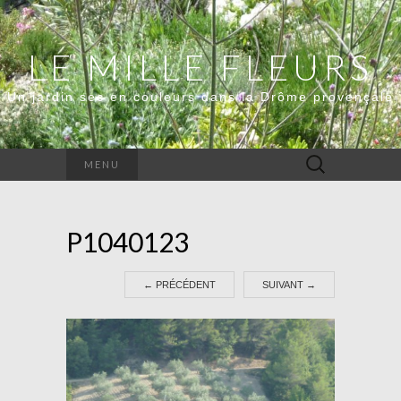
LE MILLE FLEURS
Un jardin sec en couleurs dans la Drôme provençale
Rechercher :
MENU
P1040123
←
PRÉCÉDENT
SUIVANT
→