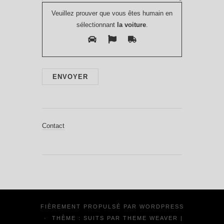
Veuillez prouver que vous êtes humain en
sélectionnant
la voiture
.
Contact
FIÈREMENT PROPULSÉ PAR
WORDPRESS
·
THÈME : SUITS PAR
THEME WEAVER
|