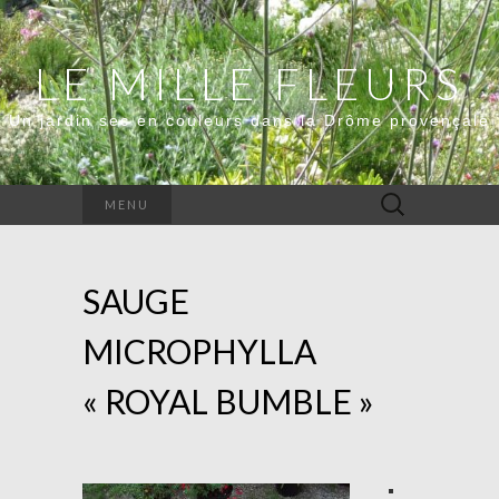
LE MILLE FLEURS
Un jardin sec en couleurs dans la Drôme provençale
Rechercher :
MENU
SAUGE
MICROPHYLLA
« ROYAL BUMBLE »