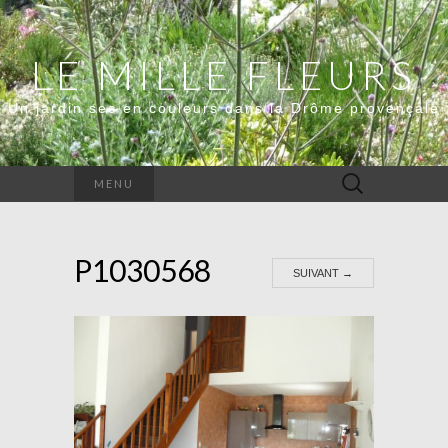
LE MILLE FLEURS
Un jardin sec en couleurs dans la Drôme provençale
Rechercher :
MENU
P1030568
SUIVANT
→