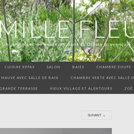
 MILLE FLE
Un jardin sec en couleurs dans la Drôme provençale
CUISINE REPAS
SALON
BAIES
CHAMBRE EOUPE
MAUVE AVEC SALLE DE BAIN
CHAMBRE VERTE AVEC SALLE D
GRANDE TERRASSE
VIEUX VILLAGE ET ALENTOURS
ZOÉ
SUIVANT
→