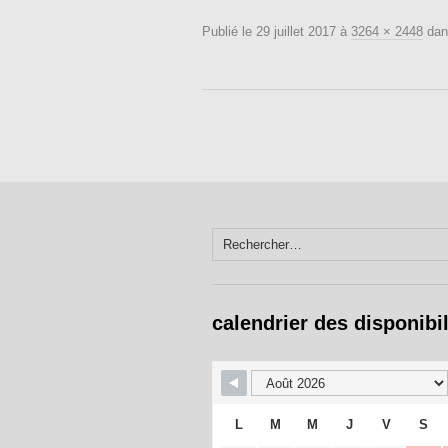
Publié le
29 juillet 2017
à
3264 × 2448
da
Rechercher :
calendrier des disponibil
L
M
M
J
V
S