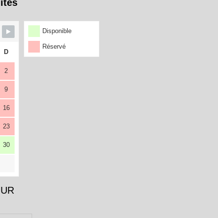
ités
Disponible
Réservé
D
2
9
16
23
30
OUR