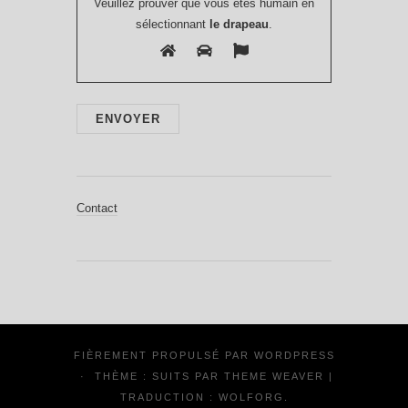
Veuillez prouver que vous êtes humain en
sélectionnant
le drapeau
.
Contact
FIÈREMENT PROPULSÉ PAR
WORDPRESS
·
THÈME : SUITS PAR
THEME WEAVER
|
TRADUCTION :
WOLFORG
.