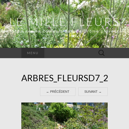
LE MILLE FLEURS
Un jardin sec en couleurs dans la Drôme provençale
Rechercher :
MENU
ARBRES_FLEURSD7_2600_
←
PRÉCÉDENT
SUIVANT
→