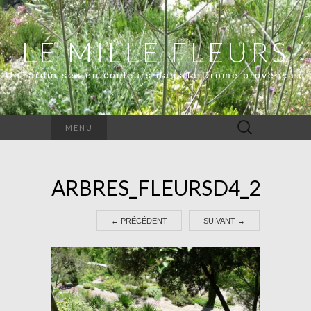
LE MILLE FLEURS
Un jardin sec en couleurs dans la Drôme provençale
Rechercher :
MENU
ARBRES_FLEURSD4_2600_
←
PRÉCÉDENT
SUIVANT
→