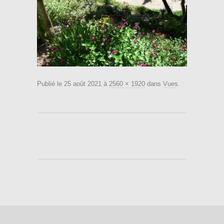
Publié le
25 août 2021
à
2560 × 1920
dans
Vues
.