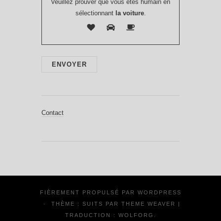
Veuillez prouver que vous êtes humain en
sélectionnant
la voiture
.
Contact
FIÈREMENT PROPULSÉ PAR
WORDPRESS
·
THÈME : SUITS PAR
THEME WEAVER
|
TRADUCTION :
WOLFORG
.