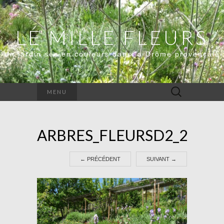
LE MILLE FLEURS
Un jardin sec en couleurs dans la Drôme provençale
Rechercher :
MENU
ARBRES_FLEURSD2_2600_
←
PRÉCÉDENT
SUIVANT
→