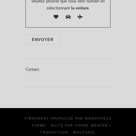
Veuillez prouver que vous êtes humain en
sélectionnant
la voiture
.
Contact
FIÈREMENT PROPULSÉ PAR
WORDPRESS
·
THÈME : SUITS PAR
THEME WEAVER
|
TRADUCTION :
WOLFORG
.