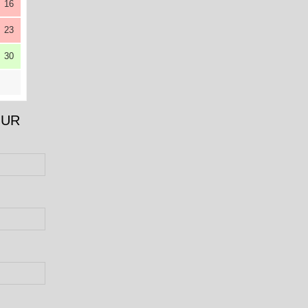
16
23
30
OUR