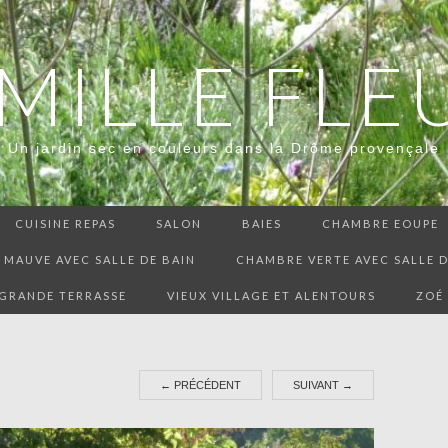
 MILLE FLE
Un jardin sec en couleurs dans la Drôme provençale
CUISINE REPAS
SALON
BAIES
CHAMBRE EOUPE
MAUVE AVEC SALLE DE BAIN
CHAMBRE VERTE AVEC SALLE D
GRANDE TERRASSE
VIEUX VILLAGE ET ALENTOURS
ZOÉ
←
PRÉCÉDENT
SUIVANT
→