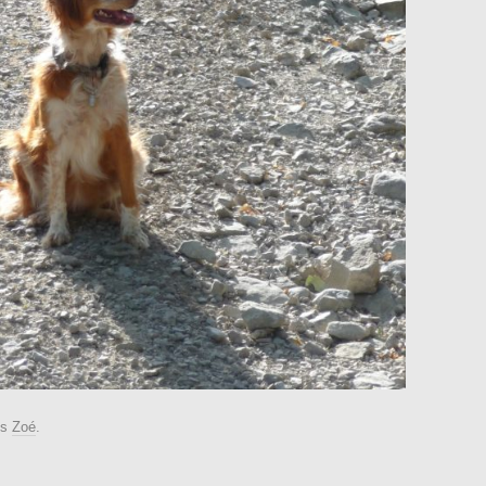
ns
Zoé
.