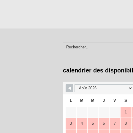
Rechercher :
calendrier des disponibil
L
M
M
J
V
S
1
3
4
5
6
7
8