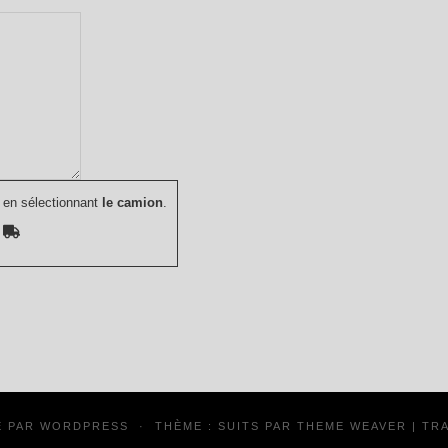
 en sélectionnant
le camion
.
É PAR
WORDPRESS
·
THÈME : SUITS PAR
THEME WEAVER
| TR