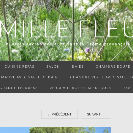
 MILLE FLE
Un jardin sec en couleurs dans la Drôme provençale
CUISINE REPAS
SALON
BAIES
CHAMBRE EOUPE
MAUVE AVEC SALLE DE BAIN
CHAMBRE VERTE AVEC SALLE D
GRANDE TERRASSE
VIEUX VILLAGE ET ALENTOURS
ZOÉ
←
PRÉCÉDENT
SUIVANT
→