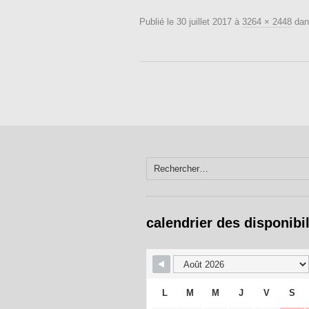
Publié le
30 juillet 2017
à
3264 × 2448
da
Rechercher :
calendrier des disponibil
L
M
M
J
V
S