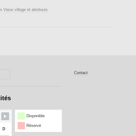
ns
Vieux village et alentours
.
Contact
ités
Disponible
Réservé
D