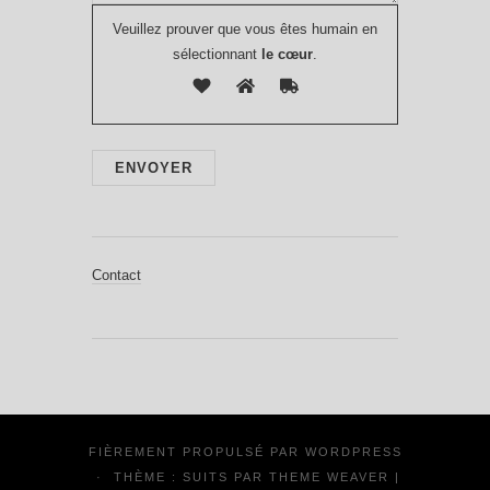
Veuillez prouver que vous êtes humain en
sélectionnant
le cœur
.
Contact
FIÈREMENT PROPULSÉ PAR
WORDPRESS
·
THÈME : SUITS PAR
THEME WEAVER
|