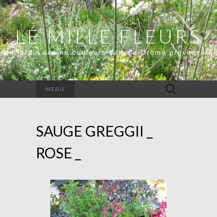
LE MILLE FLEURS
Un jardin sec en couleurs dans la Drôme provençale
Rechercher :
MENU
SAUGE GREGGII _
ROSE _