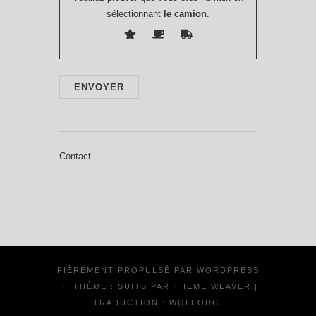
sélectionnant
le camion
.
Contact
FIÈREMENT PROPULSÉ PAR
WORDPRESS
·
THÈME : SUITS PAR
THEME WEAVER
|
TRADUCTION :
WOLFORG
.