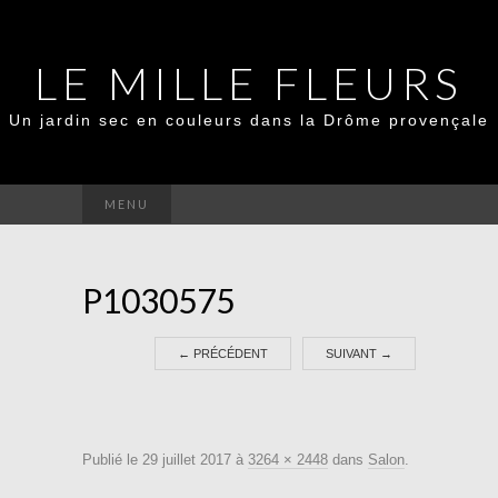
LE MILLE FLEURS
Un jardin sec en couleurs dans la Drôme provençale
Rechercher :
MENU
P1030575
←
PRÉCÉDENT
SUIVANT
→
Publié le
29 juillet 2017
à
3264 × 2448
dans
Salon
.