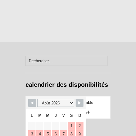
Rechercher :
calendrier des disponibilités
Disponible
Réservé
L
M
M
J
V
S
D
1
2
3
4
5
6
7
8
9