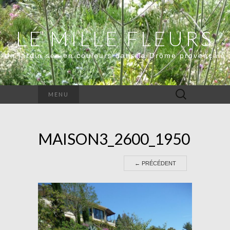
LE MILLE FLEURS
Un jardin sec en couleurs dans la Drôme provençale
Rechercher :
MENU
MAISON3_2600_1950
←
PRÉCÉDENT