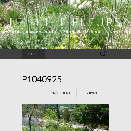
LE MILLE FLEURS
Un jardin sec en couleurs dans la Drôme provençale
Rechercher :
MENU
P1040925
←
PRÉCÉDENT
SUIVANT
→