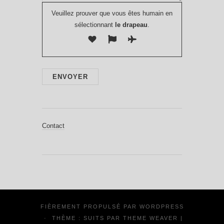
Veuillez prouver que vous êtes humain en
sélectionnant
le drapeau
.
Contact
FIÈREMENT PROPULSÉ PAR
WORDPRESS
·
THÈME : SUITS PAR
THEME WEAVER
|