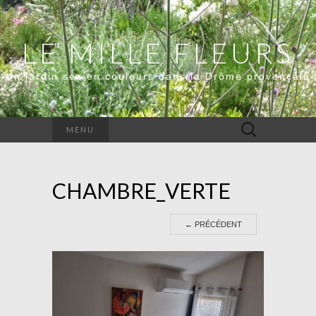
LE MILLE FLEURS
Un jardin sec en couleurs dans la Drôme provençale
Rechercher :
MENU
CHAMBRE_VERTE
←
PRÉCÉDENT