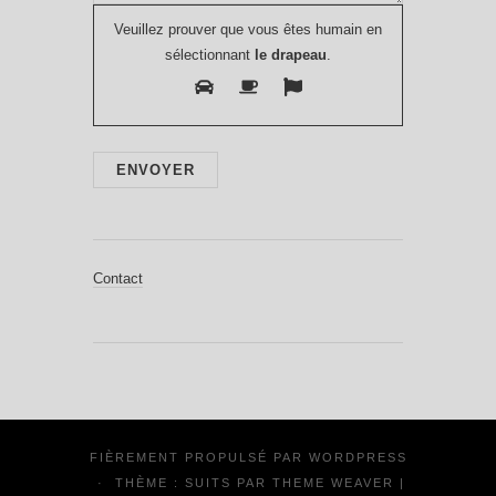
Veuillez prouver que vous êtes humain en
sélectionnant
le drapeau
.
Contact
FIÈREMENT PROPULSÉ PAR
WORDPRESS
·
THÈME : SUITS PAR
THEME WEAVER
|